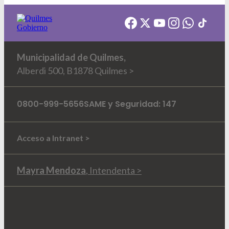
Municipalidad de Quilmes,
Alberdi 500, B1878 Quilmes >
0800-999-5656
SAME y Seguridad: 147
Acceso a Intranet >
Mayra Mendoza
, Intendenta >