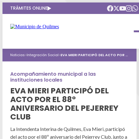
TRÁMITES ONLINE
Intendenta
Municipio
Compromisos
Noticias
>
Integración Social
>
EVA MIERI PARTICIPÓ DEL ACTO POR EL 88º ANIVERSARIO DEL PEJERREY CLUB
Gobierno Abierto
Obras Públicas
ARQUI
Áreas de gobierno
Seguridad
Acompañamiento municipal a las
Mi Quilmes Digital
instituciones locales
HCD
Salud
Atención a la comunidad
EVA MIERI PARTICIPÓ DEL
ACTO POR EL 88º
Puntos de interés
GIRSU
Defensa del consumidor
ANIVERSARIO DEL PEJERREY
Mapa interactivo
Educación
CLUB
Agenda municipal
Defensoria del Pueblo
Culturas
La Intendenta Interina de Quilmes, Eva Mieri, participó
del acto por el 88º aniversario del Pejerrey Club, junto a