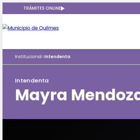
TRÁMITES ONLINE
>
Institucional
Intendenta
Intendenta
Mayra Mendoz