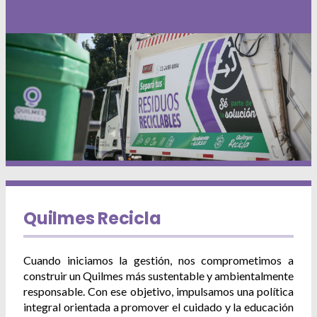
Deportes
Ambiente
Desarrollo Social
Mujeres y Diversidades
Derechos Humanos
Empleo y Formación Laboral
Internacionales
Quilmes Recicla
Cuando iniciamos la gestión, nos comprometimos a
ARQUI
construir un Quilmes más sustentable y ambientalmente
responsable. Con ese objetivo, impulsamos una política
Mi Quilmes Digital
integral orientada a promover el cuidado y la educación