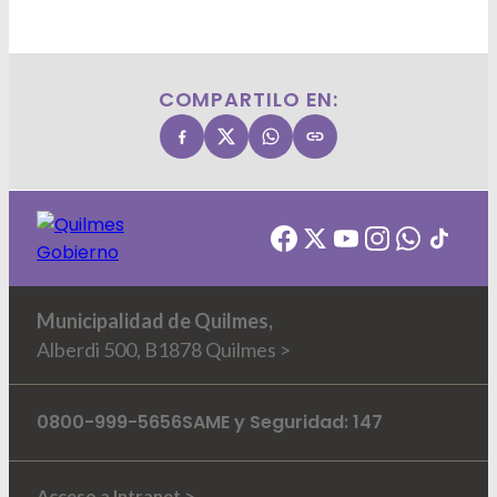
COMPARTILO EN:
Municipalidad de Quilmes,
Alberdi 500, B1878 Quilmes >
0800-999-5656
SAME y Seguridad: 147
Acceso a Intranet >