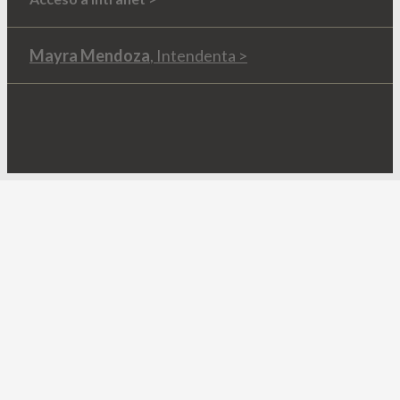
Mayra Mendoza
, Intendenta >