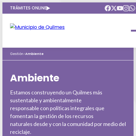
TRÁMITES ONLINE
Intendenta
Municipio
Compromisos
Gestión
>
Ambiente
Gobierno Abierto
Obras Públicas
Áreas de gobierno
Seguridad
Ambiente
HCD
Salud
Estamos construyendo un Quilmes más
Puntos de interés
GIRSU
sustentable y ambientalmente
responsable con políticas integrales que
Mapa interactivo
Educación
fomentan la gestión de los recursos
naturales desde y con la comunidad por medio del
Defensoria del Pueblo
Culturas
reciclaje.