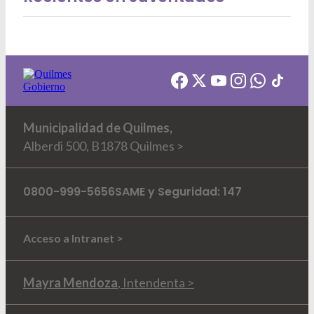
Municipalidad de Quilmes,
Alberdi 500, B1878 Quilmes >
0800-999-5656
SAME y Seguridad: 147
Acceso a Intranet >
Mayra Mendoza
, Intendenta >