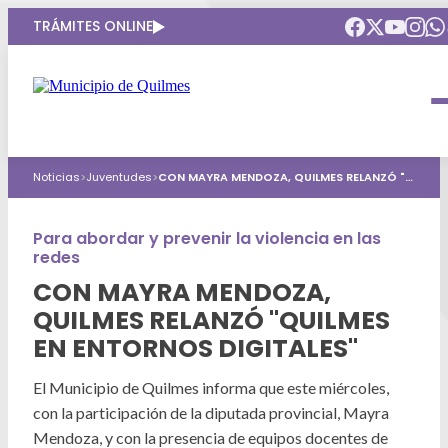
TRÁMITES ONLINE
Intendenta
Municipio
Compromisos
Noticias
>
Juventudes
>
CON MAYRA MENDOZA, QUILMES RELANZÓ "QUILMES EN ENTORNOS DIGITALES"
Gobierno Abierto
Obras Públicas
ARQUI
Áreas de gobierno
Seguridad
Para abordar y prevenir la violencia en las
Mi Quilmes Digital
redes
HCD
Salud
Atención a la comunidad
CON MAYRA MENDOZA,
QUILMES RELANZÓ "QUILMES
Puntos de interés
GIRSU
Defensa del consumidor
EN ENTORNOS DIGITALES"
Mapa interactivo
Educación
Agenda municipal
El Municipio de Quilmes informa que este miércoles,
Defensoria del Pueblo
con la participación de la diputada provincial, Mayra
Culturas
Mendoza, y con la presencia de equipos docentes de