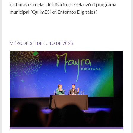
Deportes
distintas escuelas del distrito, se relanzó el programa
municipal “QuilmESI en Entornos Digitales”.
Ambiente
Desarrollo Social
Mujeres y Diversidades
MIÉRCOLES, 1 DE JULIO DE 2026
Derechos Humanos
Empleo y Formación Laboral
Internacionales