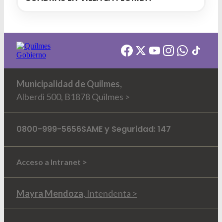
Municipalidad de Quilmes,
Alberdi 500, B1878 Quilmes >
0800-999-5656
SAME y Seguridad: 147
Acceso a Intranet >
Mayra Mendoza
, Intendenta >