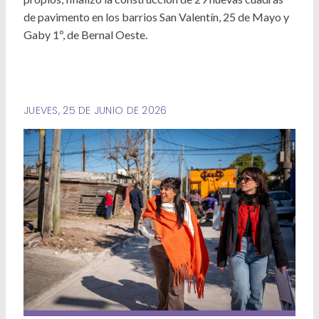
Deportes
de pavimento en los barrios San Valentín, 25 de Mayo y
Gaby 1º, de Bernal Oeste.
Ambiente
Desarrollo Social
Mujeres y Diversidades
JUEVES, 25 DE JUNIO DE 2026
Derechos Humanos
Empleo y Formación Laboral
Internacionales