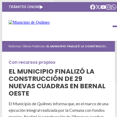
TRÁMITES ONLINE
Intendenta
Municipio
Compromisos
Noticias
>
Obras Publicas
>
EL MUNICIPIO FINALIZÓ LA CONSTRUCCIÓN DE 29 NUEVAS CUADRAS EN BERNAL OESTE
Gobierno Abierto
Obras Públicas
ARQUI
Áreas de gobierno
Seguridad
Con recursos propios
Mi Quilmes Digital
EL MUNICIPIO FINALIZÓ LA
HCD
Salud
Atención a la comunidad
CONSTRUCCIÓN DE 29
Puntos de interés
NUEVAS CUADRAS EN BERNAL
GIRSU
Defensa del consumidor
OESTE
Mapa interactivo
Educación
Agenda municipal
El Municipio de Quilmes informa que, en el marco de una
Defensoria del Pueblo
Culturas
ejecución integral realizada por la Comuna con fondos
propios, finalizó la construcción de 29 nuevas cuadras