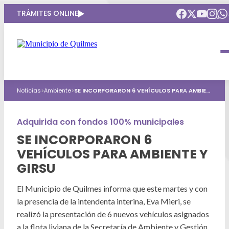
TRÁMITES ONLINE
Intendenta
Municipio
Compromisos
Noticias
>
Ambiente
>
SE INCORPORARON 6 VEHÍCULOS PARA AMBIENTE Y GIRSU
Gobierno Abierto
Obras Públicas
ARQUI
Áreas de gobierno
Seguridad
Adquirida con fondos 100% municipales
Mi Quilmes Digital
SE INCORPORARON 6
HCD
Salud
Atención a la comunidad
VEHÍCULOS PARA AMBIENTE Y
Puntos de interés
GIRSU
GIRSU
Defensa del consumidor
Mapa interactivo
Educación
El Municipio de Quilmes informa que este martes y con
Agenda municipal
la presencia de la intendenta interina, Eva Mieri, se
Defensoria del Pueblo
Culturas
realizó la presentación de 6 nuevos vehículos asignados
a la flota liviana de la Secretaría de Ambiente y Gestión