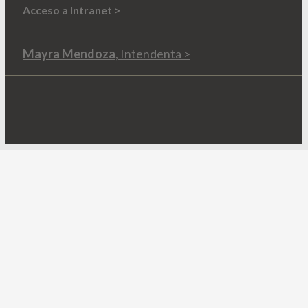
Acceso a Intranet >
Mayra Mendoza
, Intendenta >