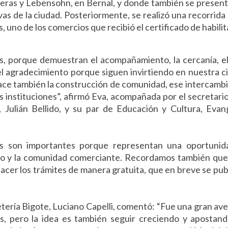
 Heras y Lebensohn, en Bernal, y donde también se presen
as de la ciudad. Posteriormente, se realizó una recorrida 
, uno de los comercios que recibió el certificado de habilit
, porque demuestran el acompañamiento, la cercanía, el
l agradecimiento porque siguen invirtiendo en nuestra c
hace también la construcción de comunidad, ese intercamb
s instituciones”, afirmó Eva, acompañada por el secretario
 Julián Bellido, y su par de Educación y Cultura, Evan
ros son importantes porque representan una oportunid
pio y la comunidad comerciante. Recordamos también qu
acer los trámites de manera gratuita, que en breve se pub
etería Bigote, Luciano Capelli, comentó: “Fue una gran av
, pero la idea es también seguir creciendo y apostan