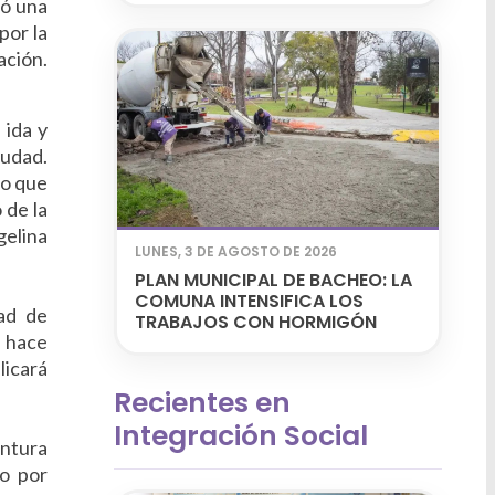
tó una
por la
ación.
 ida y
iudad.
io que
 de la
gelina
LUNES, 3 DE AGOSTO DE 2026
PLAN MUNICIPAL DE BACHEO: LA
COMUNA INTENSIFICA LOS
ad de
TRABAJOS CON HORMIGÓN
e hace
licará
Recientes en
Integración Social
entura
do por