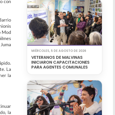
io con
Barrio
hionis
io Mod
uilmes
a Juma
MIÉRCOLES, 5 DE AGOSTO DE 2026
VETERANOS DE MALVINAS
INICIARON CAPACITACIONES
ápido.
PARA AGENTES COMUNALES
te. La
ner la
tinuar
do, la