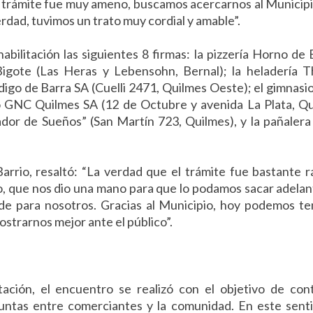
l trámite fue muy ameno, buscamos acercarnos al Municip
 verdad, tuvimos un trato muy cordial y amable”.
abilitación las siguientes 8 firmas: la pizzería Horno de 
 Bigote (Las Heras y Lebensohn, Bernal); la heladería T
digo de Barra SA (Cuelli 2471, Quilmes Oeste); el gimnas
cio GNC Quilmes SA (12 de Octubre y avenida La Plata, Q
ador de Sueños” (San Martín 723, Quilmes), y la pañaler
rrio, resaltó: “La verdad que el trámite fue bastante r
o, que nos dio una mano para que lo podamos sacar adelan
e para nosotros. Gracias al Municipio, hoy podemos te
ostrarnos mejor ante el público”.
ación, el encuentro se realizó con el objetivo de con
ntas entre comerciantes y la comunidad. En este senti