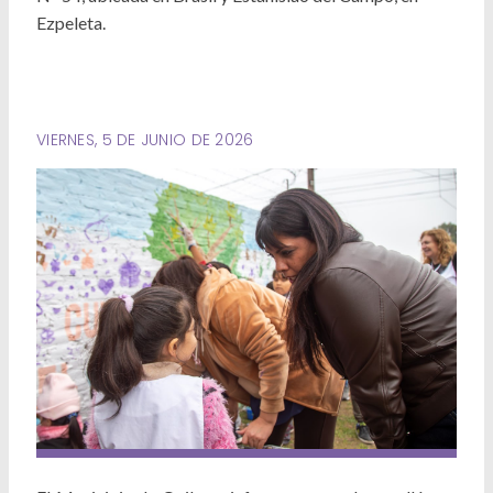
Deportes
Ezpeleta.
Ambiente
Desarrollo Social
VIERNES, 5 DE JUNIO DE 2026
Mujeres y Diversidades
Derechos Humanos
Empleo y Formación Laboral
Internacionales