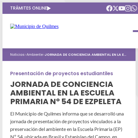
TRÁMITES ONLINE
Intendenta
Municipio
Compromisos
Noticias
>
Ambiente
>
JORNADA DE CONCIENCIA AMBIENTAL EN LA ESCUELA PRIMARIA Nº 54 DE EZPELETA
Gobierno Abierto
Obras Públicas
ARQUI
Áreas de gobierno
Seguridad
Presentación de proyectos estudiantiles
Mi Quilmes Digital
JORNADA DE CONCIENCIA
HCD
Salud
Atención a la comunidad
AMBIENTAL EN LA ESCUELA
Puntos de interés
PRIMARIA Nº 54 DE EZPELETA
GIRSU
Defensa del consumidor
Mapa interactivo
Educación
El Municipio de Quilmes informa que se desarrolló una
Agenda municipal
jornada de presentación de proyectos vinculados a la
Defensoria del Pueblo
Culturas
preservación del ambiente en la Escuela Primaria (EP)
Nº 54, ubicada en Brasil y Estanislao del Campo, en