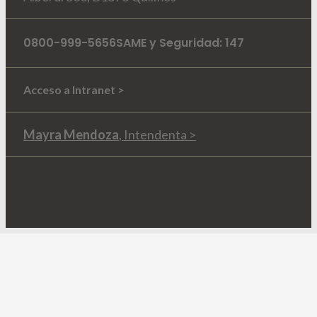
0800-999-5656
SAME y Seguridad: 147
Acceso a Intranet >
Mayra Mendoza
, Intendenta >