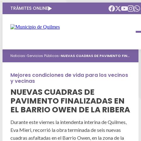
TRÁMITES ONLINE
Intendenta
Municipio
Compromisos
Noticias
>
Servicios Públicos
>
NUEVAS CUADRAS DE PAVIMENTO FINALIZADAS EN EL BARRIO OWEN DE LA RIBERA
Gobierno Abierto
Obras Públicas
ARQUI
Áreas de gobierno
Seguridad
Mejores condiciones de vida para los vecinos
Mi Quilmes Digital
y vecinas
HCD
Salud
Atención a la comunidad
NUEVAS CUADRAS DE
PAVIMENTO FINALIZADAS EN
Puntos de interés
GIRSU
Defensa del consumidor
EL BARRIO OWEN DE LA RIBERA
Mapa interactivo
Educación
Agenda municipal
Durante este viernes la intendenta interina de Quilmes,
Defensoria del Pueblo
Eva Mieri, recorrió la obra terminada de seis nuevas
Culturas
cuadras asfaltadas en el Barrio Owen, en la zona de la