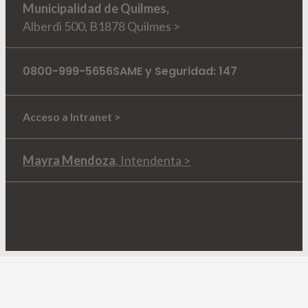
Municipalidad de Quilmes,
Alberdi 500, B1878 Quilmes >
0800-999-5656
SAME y Seguridad: 147
Acceso a Intranet >
Mayra Mendoza
, Intendenta >