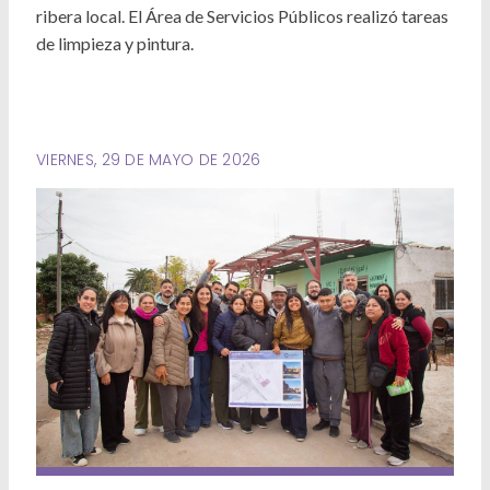
Deportes
ribera local. El Área de Servicios Públicos realizó tareas
de limpieza y pintura.
Ambiente
Desarrollo Social
Mujeres y Diversidades
VIERNES, 29 DE MAYO DE 2026
Derechos Humanos
Empleo y Formación Laboral
Internacionales