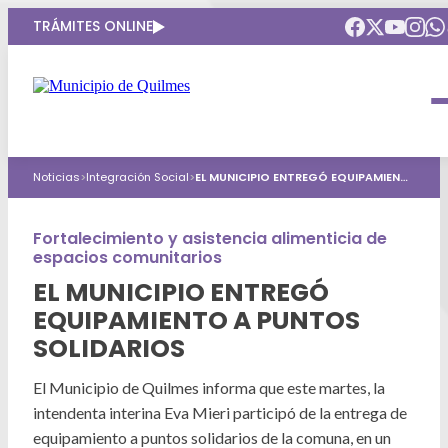
TRÁMITES ONLINE
Intendenta
Municipio
Compromisos
Noticias
>
Integración Social
>
EL MUNICIPIO ENTREGÓ EQUIPAMIENTO A PUNTOS SOLIDARIOS
Gobierno Abierto
Obras Públicas
ARQUI
Áreas de gobierno
Seguridad
Fortalecimiento y asistencia alimenticia de
Mi Quilmes Digital
espacios comunitarios
HCD
Salud
Atención a la comunidad
EL MUNICIPIO ENTREGÓ
EQUIPAMIENTO A PUNTOS
Puntos de interés
GIRSU
Defensa del consumidor
SOLIDARIOS
Mapa interactivo
Educación
Agenda municipal
El Municipio de Quilmes informa que este martes, la
Defensoria del Pueblo
intendenta interina Eva Mieri participó de la entrega de
Culturas
equipamiento a puntos solidarios de la comuna, en un