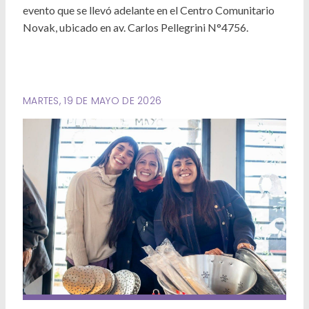
Deportes
evento que se llevó adelante en el Centro Comunitario
Novak, ubicado en av. Carlos Pellegrini N°4756.
Ambiente
Desarrollo Social
Mujeres y Diversidades
MARTES, 19 DE MAYO DE 2026
Derechos Humanos
Empleo y Formación Laboral
Internacionales