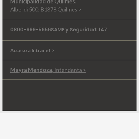
Municipalidad de Quilmes,
Alberdi 500, B1878 Quilmes >
0800-999-5656
SAME y Seguridad: 147
Acceso a Intranet >
Mayra Mendoza
, Intendenta >