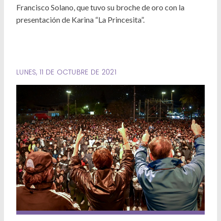
Deportes
Francisco Solano, que tuvo su broche de oro con la
presentación de Karina “La Princesita”.
Ambiente
Desarrollo Social
Mujeres y Diversidades
LUNES, 11 DE OCTUBRE DE 2021
Derechos Humanos
Empleo y Formación Laboral
Internacionales