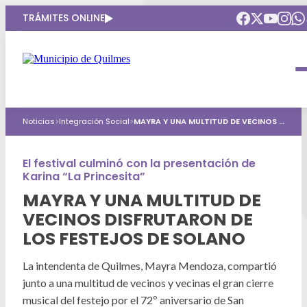
TRÁMITES ONLINE
Intendenta
Municipio
Compromisos
Noticias
>
Integración Social
>
MAYRA Y UNA MULTITUD DE VECINOS DISFRUTARON DE LOS FESTEJOS DE SOLANO
Gobierno Abierto
Obras Públicas
ARQUI
Áreas de gobierno
Seguridad
El festival culminó con la presentación de
Mi Quilmes Digital
Karina “La Princesita”
HCD
Salud
Atención a la comunidad
MAYRA Y UNA MULTITUD DE
VECINOS DISFRUTARON DE
Puntos de interés
GIRSU
Defensa del consumidor
LOS FESTEJOS DE SOLANO
Mapa interactivo
Educación
Agenda municipal
La intendenta de Quilmes, Mayra Mendoza, compartió
Defensoria del Pueblo
junto a una multitud de vecinos y vecinas el gran cierre
Culturas
musical del festejo por el 72º aniversario de San