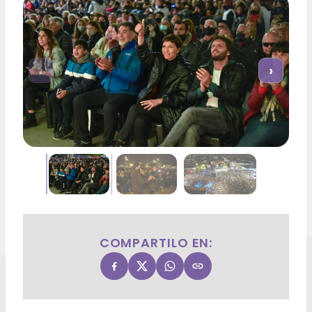
‹
›
COMPARTILO EN: