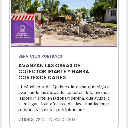
Deportes
Ambiente
Desarrollo Social
Mujeres y Diversidades
Derechos Humanos
SERVICIOS PÚBLICOS
AVANZAN LAS OBRAS DEL
Empleo y Formación Laboral
COLECTOR IRIARTE Y HABRÁ
CORTES DE CALLES
Internacionales
El Municipio de Quilmes informa que siguen
avanzando las obras del colector de la avenida
Isidoro Iriarte, en la zona ribereña, que ayudará
a mitigar los efectos de las inundaciones
provocadas por las precipitaciones.
VIERNES, 22 DE ENERO DE 2021