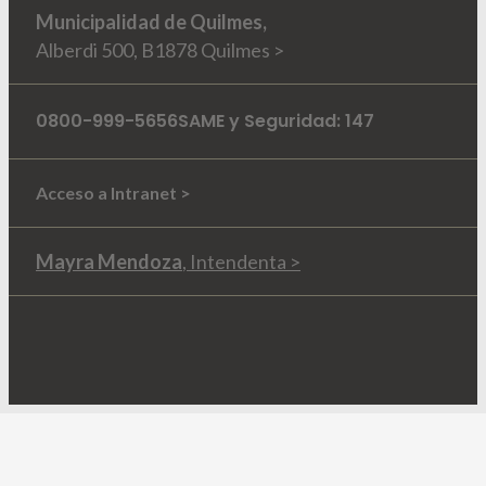
Municipalidad de Quilmes,
Alberdi 500, B1878 Quilmes >
0800-999-5656
SAME y Seguridad: 147
Acceso a Intranet >
Mayra Mendoza
, Intendenta >