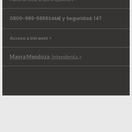
0800-999-5656
SAME y Seguridad: 147
Acceso a Intranet >
Mayra Mendoza
, Intendenta >