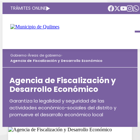
TRÁMITES ONLINE
Intendenta
Municipio
Compromisos
Gobierno
>
Áreas de gobierno
>
Gobierno Abierto
Obras Públicas
ARQUI
Agencia de Fiscalización y Desarrollo Económico
Áreas de gobierno
Seguridad
Mi Quilmes Digital
Agencia de Fiscalización y
HCD
Desarrollo Económico
Salud
Atención a la comunidad
Puntos de interés
Garantiza la legalidad y seguridad de las
GIRSU
Defensa del consumidor
actividades económico-sociales del distrito y
Mapa interactivo
promueve el desarrollo económico local
Educación
Agenda municipal
Defensoria del Pueblo
Culturas