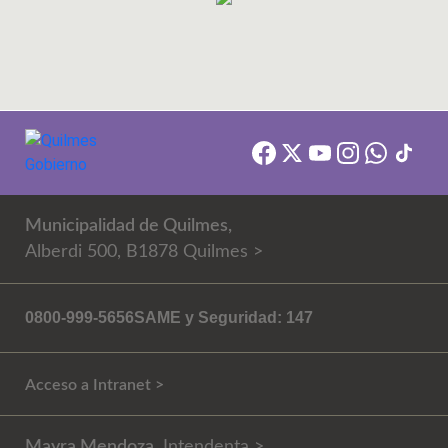
Municipalidad de Quilmes,
Alberdi 500, B1878 Quilmes >
0800-999-5656
SAME y Seguridad: 147
Acceso a Intranet >
Mayra Mendoza
, Intendenta >