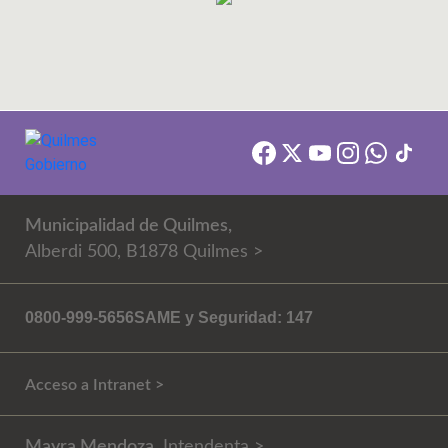
Municipalidad de Quilmes,
Alberdi 500, B1878 Quilmes >
0800-999-5656
SAME y Seguridad: 147
Acceso a Intranet >
Mayra Mendoza
, Intendenta >