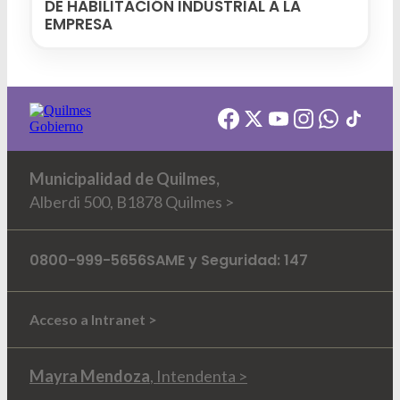
DE HABILITACIÓN INDUSTRIAL A LA
EMPRESA
Municipalidad de Quilmes,
Alberdi 500, B1878 Quilmes >
0800-999-5656
SAME y Seguridad: 147
Acceso a Intranet >
Mayra Mendoza
, Intendenta >