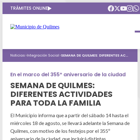
TRÁMITES ONLINE
Intendenta
Municipio
Compromisos
Noticias
>
Integración Social
>
SEMANA DE QUILMES: DIFERENTES ACTIVIDADES PARA TODA LA FAMILIA
Gobierno Abierto
Obras Públicas
ARQUI
Áreas de gobierno
Seguridad
En el marco del 355º aniversario de la ciudad
Mi Quilmes Digital
SEMANA DE QUILMES:
HCD
Salud
Atención a la comunidad
DIFERENTES ACTIVIDADES
Puntos de interés
PARA TODA LA FAMILIA
GIRSU
Defensa del consumidor
Mapa interactivo
Educación
El Municipio informa que a partir del sábado 14 hasta el
Agenda municipal
miércoles 18 de agosto, se llevará adelante la Semana de
Defensoria del Pueblo
Culturas
Quilmes, con motivo de los festejos por el 355º
aniversario de la ciudad, que incluirá distintas